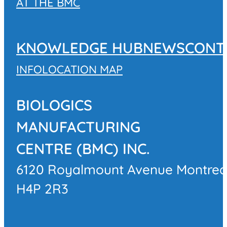
AT THE BMC
KNOWLEDGE HUB
NEWS
CONT
INFO
LOCATION MAP
BIOLOGICS
MANUFACTURING
CENTRE (BMC) INC.
6120 Royalmount Avenue Montrea
H4P 2R3