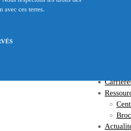
Gou
on avec ces terres.
L’éq
Qui 
Services
RVÉS
Serv
Serv
Installat
Carrière
Ressour
Cent
Broc
Actualit