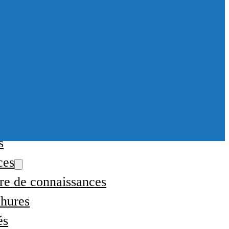
vernance
uipe
travaille au CPPB?
ices de biofabrication
ices d’analyse
ions
s
ces
re de connaissances
hures
és