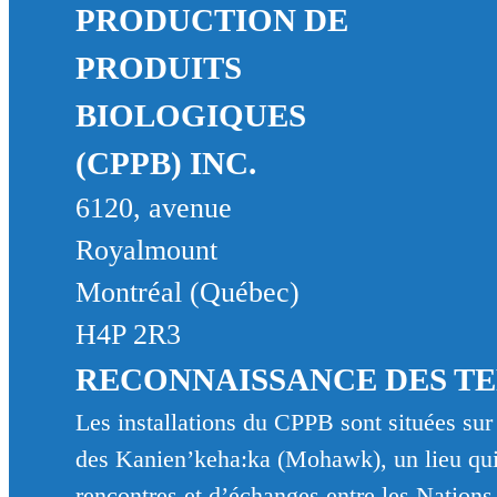
PRODUCTION DE
PRODUITS
BIOLOGIQUES
(CPPB) INC.
6120, avenue
Royalmount
Montréal (Québec)
H4P 2R3
RECONNAISSANCE DES T
Les installations du CPPB sont situées sur l
des Kanien’keha:ka (Mohawk), un lieu qui 
rencontres et d’échanges entre les Nations