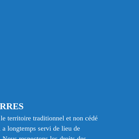
RESSOURCES
C
ACTUALITÉS
B
CONTACT
FR
E
ERRES
e territoire traditionnel et non cédé
Accueil
a longtemps servi de lieu de
À propo
. Nous respectons les droits des