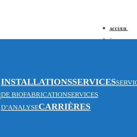
ACCUEIL
À PROPOS DE
L
INSTALLATIONS
SERVICES
SERVI
SERVICES
Q
DE BIOFABRICATION
SERVICES
I
CARRIÈRES
D’ANALYSE
S
INSTALLATIO
S
CARRIÈRES