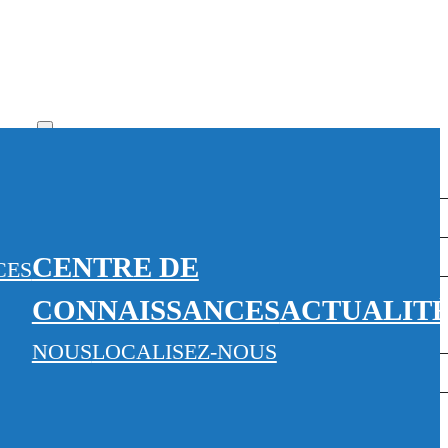
 NOUS
GOUVERNANCE
’ÉQUIPE
CENTRE DE
CES
UI TRAVAILLE AU CPPB?
CONNAISSANCES
ACTUALIT
NOUS
LOCALISEZ-NOUS
ERVICES DE BIOFABRICATION
NS
ERVICES D’ANALYSE