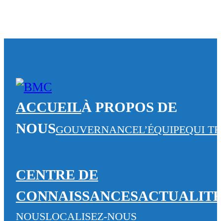
ACCUEIL
À PROPOS DE
NOUS
GOUVERNANCE
L’ÉQUIPE
QUI T
CENTRE DE
CONNAISSANCES
ACTUALIT
NOUS
LOCALISEZ-NOUS